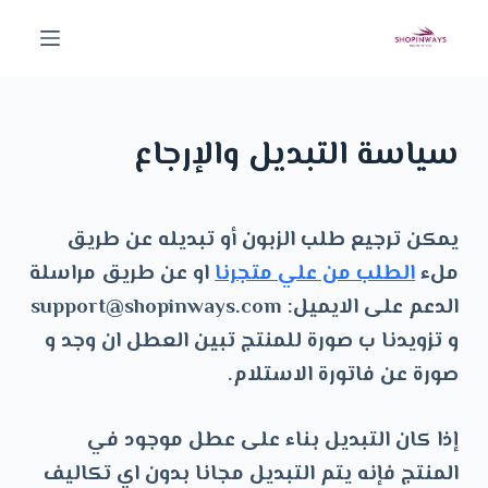
ا
ل
ت
ج
سياسة التبديل والإرجاع
ا
و
ز
يمكن ترجيع طلب الزبون أو تبديله عن طريق
إ
ملء
الطلب من علي متجرنا
او عن طريق مراسلة
ل
الدعم على الايميل: support@shopinways.com
ى
و تزويدنا ب صورة للمنتج تبين العطل ان وجد و
ا
صورة عن فاتورة الاستلام.
ل
م
إذا كان التبديل بناء على عطل موجود في
ح
المنتج فإنه يتم التبديل مجانا بدون اي تكاليف