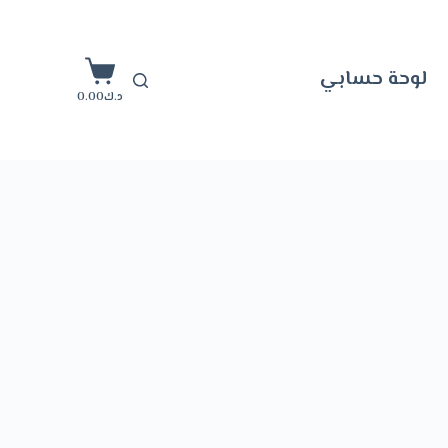
ا
ل
لوحة حسابي
ت
د.ك
0.00
ج
ا
و
ز
إ
ل
ى
ا
ل
م
ح