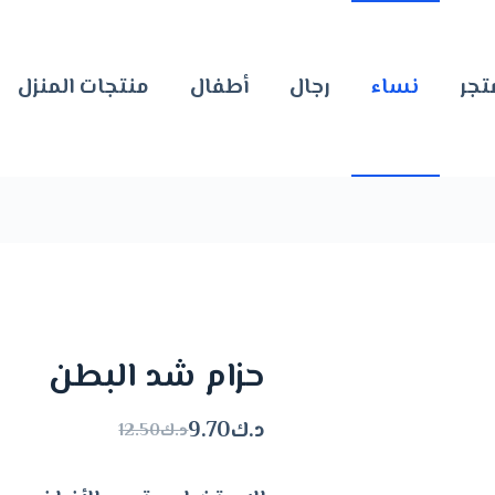
تجر
نساء
رجال
أطفال
منتجات المنزل
حزام شد البطن
د.ك
9.70
د.ك
12.50
السعر
السعر
الحالي
الأصلي