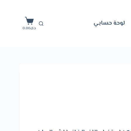
ا
ل
لوحة حسابي
ت
د.ك
0.00
ج
ا
و
ز
إ
ل
ى
ا
ل
م
ح