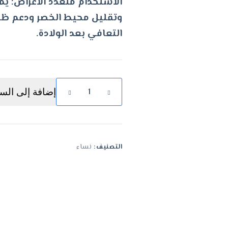
الاستخدام متعدد الأغراض: ي
هو:
هو:
وتقليل محيط الخصر ودعم ظ
د.ك12.50.
د.ك9.70.
التعافي بعد الولادة.
كمية
إضافة إلى السل
حزام
شد
البطن
التصنيف:
نساء