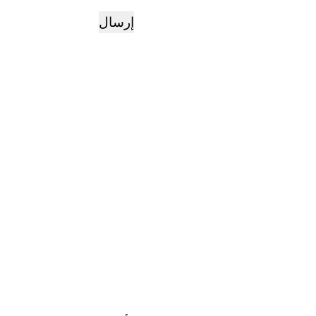
إرسال
ض!
تخفيض!