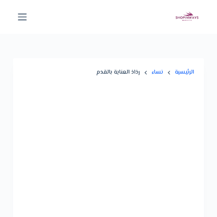
ا
ل
ت
ج
ا
الرئيسية
نساء
رذاذ العناية بالقدم
و
ز
تخفيض!
إ
ل
ى
ا
ل
م
ح