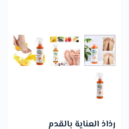
ت
و
ى
رذاذ العناية بالقدم