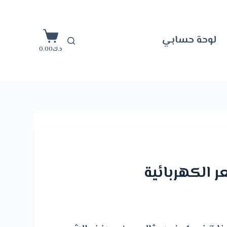
ا
ل
لوحة حسابي
ت
د.ك
0.00
ج
ا
و
ز
إ
ل
ى
 الكهربائية
ا
ل
م
ح