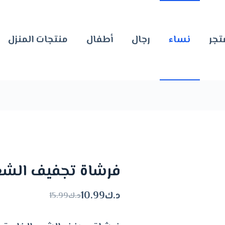
تجر
نساء
رجال
أطفال
منتجات المنزل
فرشاة تجفيف الشعر
د.ك
10.99
د.ك
15.99
السعر
السعر
الحالي
الأصلي