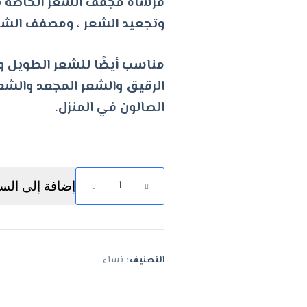
هو:
هو:
وتجعيد الشعر ، ومصفف الشعر
د.ك15.99.
د.ك10.99.
مناسب أيضًا للشعر الطويل و
الرقيق والشعر المجعد والشعر
الصالون في المنزل.
كمية
إضافة إلى السل
فرشاة
تجفيف
الشعر
الكهربائية
التصنيف:
نساء