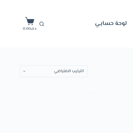
ا
ل
لوحة حسابي
ت
د.ك
0.00
ج
ا
و
ز
إ
ل
ى
تخفيض!
ا
ل
م
ح