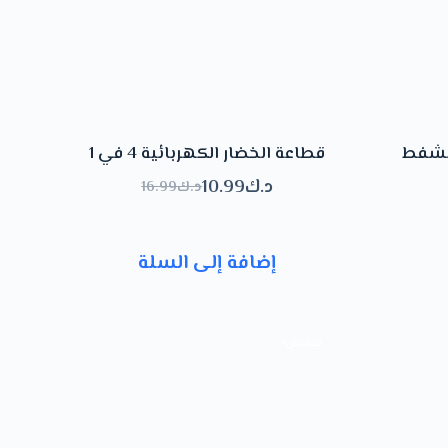
ت
و
ى
لشفط
قطاعة الخضار الكهربائية 4 في 1
د.ك
10.99
د.ك
16.99
السعر
السعر
الحالي
الأصلي
هو:
هو:
إضافة إلى السلة
د.ك16.99.
د.ك10.99.
تخفيض!