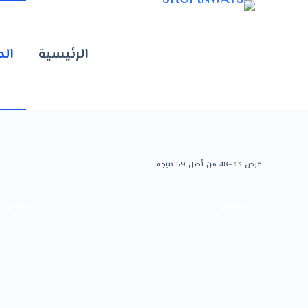
الرئيسية
الم
عرض 33–48 من أصل 59 نتيجة
تخفيض!
تخفيض!